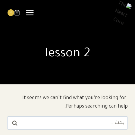
0
lesson 2
It seems we can’t find what you’re looking for.
Perhaps searching can help.