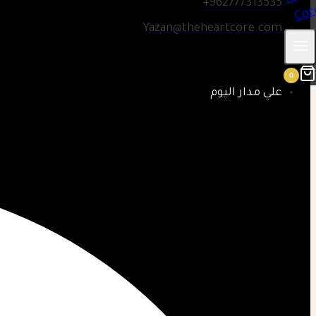
962777313535+
Yazan@theheartcore.com
0
علي مدار اليوم