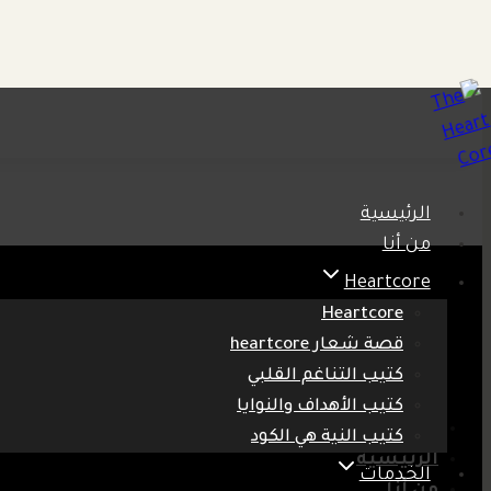
التجاوز
إلى
المحتوى
الرئيسية
من أنا
Heartcore
Heartcore
قصة شعار heartcore
كتيب التناغم القلبي
كتيب الأهداف والنوايا
المدونة
كتيب النية هي الكود
الرئيسية
الخدمات
من أنا