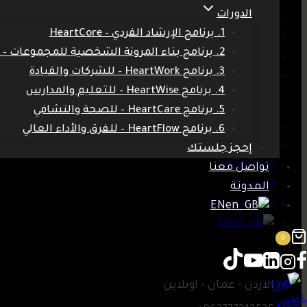
الدورات
Heartcore
1. برنامج الإرشاد الفردي – HeartCore
الدورات
2. برنامج بناء المرونة الشخصية للمجموعات – HeartCore
تواصل معنا
3. برنامج HeartWork – للشركات والقيادة
EN
4. برنامج HeartWise – للتعليم والمدارس
المدونة
5. برنامج HeartCare – للصحة والتشافي
الرئيسية
6. برنامج HeartFlow – للفرق والأداء العالي
من أنا
إحجز جلستك
Heartcore
تواصل معنا
الدورات
المدونة
تواصل معنا
EN
EN
0
الاردن - عمان - اونلاين