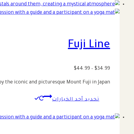
Fuji Line
نطاق
$
44.99
–
$
34.99
السعر:
by the iconic and picturesque Mount Fuji in Japan.
من
هناك
تحديد أحد الخيارات
خلال
العديد
من
الأشكال
المختلفة