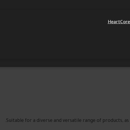
For products that are elegant and high-quality, reflec
Suitable for a diverse and versatile range of products, a