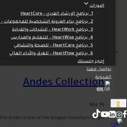
$
34.99
الدورات
1. برنامج الإرشاد الفردي – HeartCore
ting the prestige and beauty of the European Alps.
2. برنامج بناء المرونة الشخصية للمجموعات – HeartCore
3. برنامج HeartWork – للشركات والقيادة
إضافة إلى السلة
4. برنامج HeartWise – للتعليم والمدارس
5. برنامج HeartCare – للصحة والتشافي
6. برنامج HeartFlow – للفرق والأداء العالي
إحجز جلستك
تواصل معنا
المدونة
Andes Collection
EN
0
$
84.99
s the Andes is one of the longest mountain ranges.