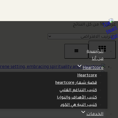
التجاوز
عرض ⁦10⁩ من كل النتائج
إلى
المحتوى
الرئيسية
من أنا
Heartcore
Heartcore
قصة شعار heartcore
كتيب التناغم القلبي
كتيب الأهداف والنوايا
Alps Edition
كتيب النية هي الكود
الخدمات